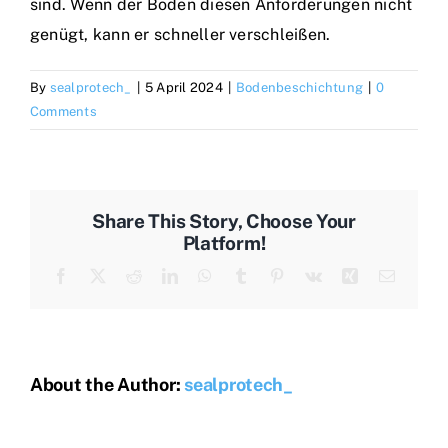
sind. Wenn der Boden diesen Anforderungen nicht
genügt, kann er schneller verschleißen.
By
sealprotech_
|
5 April 2024
|
Bodenbeschichtung
|
0
Comments
Share This Story, Choose Your
Platform!
Facebook
X
Reddit
LinkedIn
WhatsApp
Tumblr
Pinterest
Vk
Xing
Email
About the Author:
sealprotech_