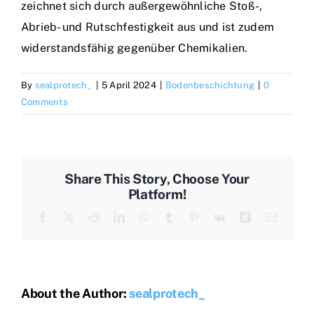
zeichnet sich durch außergewöhnliche Stoß-,
Abrieb- und Rutschfestigkeit aus und ist zudem
widerstandsfähig gegenüber Chemikalien.
By
sealprotech_
|
5 April 2024
|
Bodenbeschichtung
|
0
Comments
Share This Story, Choose Your
Platform!
Facebook
X
Reddit
LinkedIn
WhatsApp
Tumblr
Pinterest
Vk
Xing
Email
About the Author:
sealprotech_